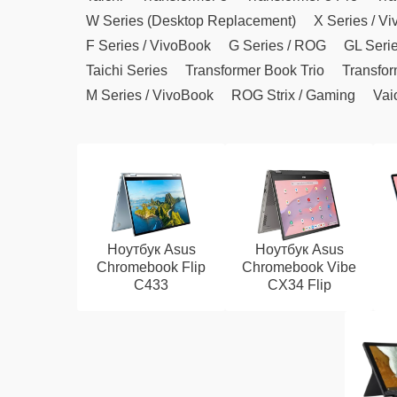
W Series (Desktop Replacement)
X Series / V
F Series / VivoBook
G Series / ROG
GL Seri
Taichi Series
Transformer Book Trio
Transfor
M Series / VivoBook
ROG Strix / Gaming
Vai
Ноутбук Asus
Ноутбук Asus
Chromebook Flip
Chromebook Vibe
C433
CX34 Flip