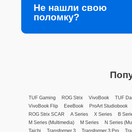
Не нашли свою
поломку?
Поп
TUF Gaming
ROG Strix
VivoBook
TUF Da
VivoBook Flip
EeeBook
ProArt Studiobook
ROG Strix SCAR
A Series
X Series
B Seri
M Series (Multimedia)
M Series
N Series (Mu
Taichi
Transformer 3
Transformer 3 Pro
Tra