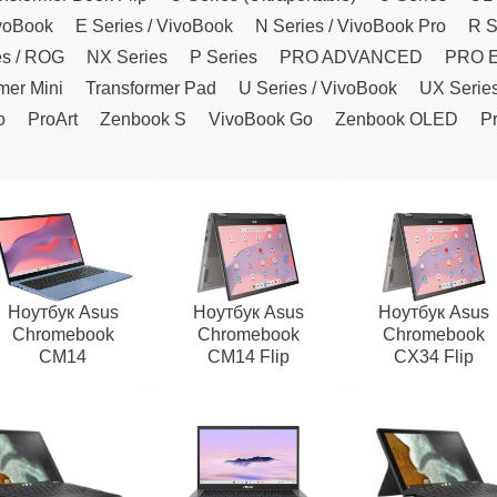
ivoBook
E Series / VivoBook
N Series / VivoBook Pro
R S
es / ROG
NX Series
P Series
PRO ADVANCED
PRO 
mer Mini
Transformer Pad
U Series / VivoBook
UX Serie
o
ProArt
Zenbook S
VivoBook Go
Zenbook OLED
Pr
Ноутбук Asus
Ноутбук Asus
Ноутбук Asus
Chromebook
Chromebook
Chromebook
CM14
CM14 Flip
CX34 Flip