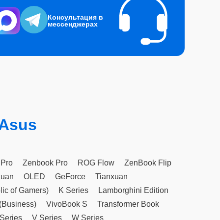
Консультация в
мессенджерах
 Asus
 Pro
Zenbook Pro
ROG Flow
ZenBook Flip
xuan
OLED
GeForce
Tianxuan
ic of Gamers)
K Series
Lamborghini Edition
(Business)
VivoBook S
Transformer Book
Series
V Series
W Series