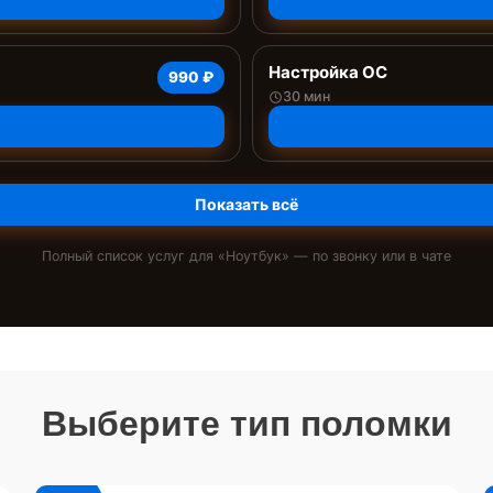
Настройка ОС
990 ₽
30 мин
Показать всё
Полный список услуг для «
Ноутбук
» — по звонку или в чате
Выберите тип поломки