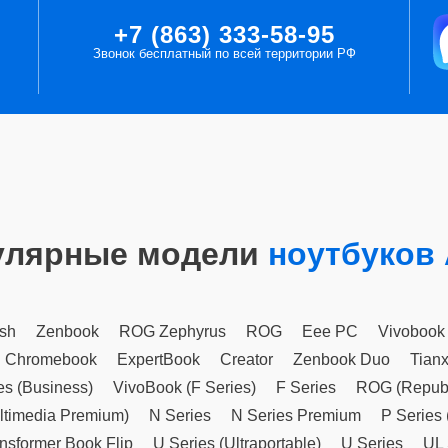
+7 (863) 333-58-95
Звонок бесплатный по всей территории РФ
улярные модели
ноутбуков
sh
Zenbook
ROG Zephyrus
ROG
Eee PC
Vivobook
Chromebook
ExpertBook
Creator
Zenbook Duo
Tian
es (Business)
VivoBook (F Series)
F Series
ROG (Republ
ltimedia Premium)
N Series
N Series Premium
P Series 
nsformer Book Flip
U Series (Ultraportable)
U Series
UL 