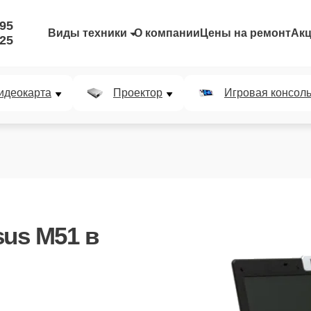
-95
Виды техники
О компании
Цены на ремонт
Ак
-25
идеокарта
Проектор
Игровая консол
sus M51
в