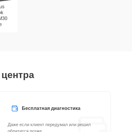
us
ok
CM30
e
 центра
Бесплатная диагностика
Даже если клиент передумал или решил
обратится позже